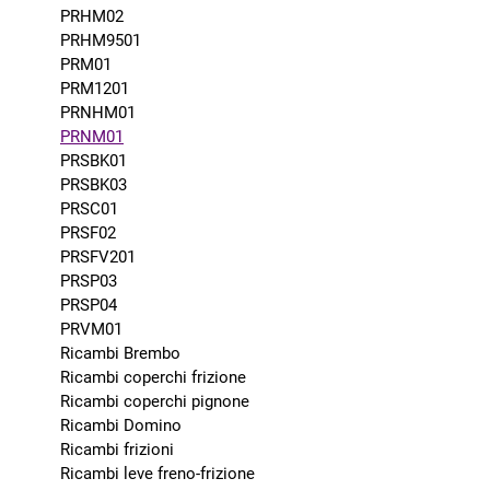
PRHM02
PRHM9501
PRM01
PRM1201
PRNHM01
PRNM01
PRSBK01
PRSBK03
PRSC01
PRSF02
PRSFV201
PRSP03
PRSP04
PRVM01
Ricambi Brembo
Ricambi coperchi frizione
Ricambi coperchi pignone
Ricambi Domino
Ricambi frizioni
Ricambi leve freno-frizione