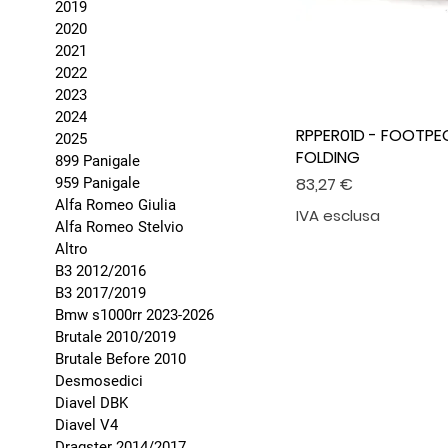
2019
2020
2021
2022
2023
2024
RPPER01D - FOOTPE
2025
FOLDING
899 Panigale
Prezzo
83,27 €
959 Panigale
Alfa Romeo Giulia
IVA esclusa
Alfa Romeo Stelvio
Altro
B3 2012/2016
B3 2017/2019
Bmw s1000rr 2023-2026
Brutale 2010/2019
Brutale Before 2010
Desmosedici
Diavel DBK
Diavel V4
Dragster 2014/2017