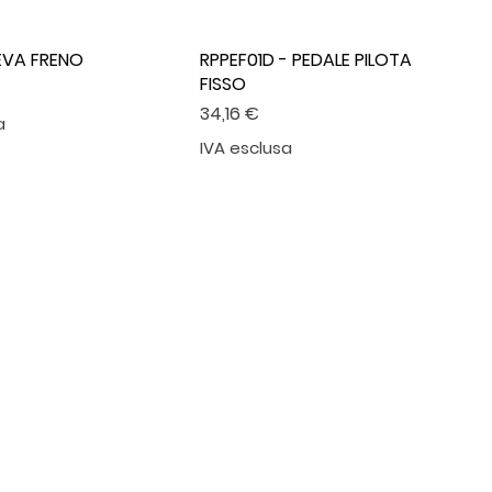
LEVA FRENO
RPPEF01D - PEDALE PILOTA
FISSO
Prezzo
34,16 €
a
IVA esclusa