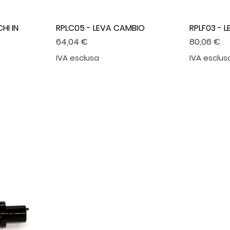
HI IN
RPLC05 - LEVA CAMBIO
RPLF03 - 
Prezzo
Prezzo
64,04 €
80,06 €
IVA esclusa
IVA esclus