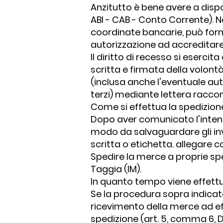
Anzitutto è bene avere a dispos
ABI - CAB - Conto Corrente). N
coordinate bancarie, può forn
autorizzazione ad accreditare
Il diritto di recesso si esercit
scritta e firmata della volontà 
(inclusa anche l'eventuale au
terzi) mediante lettera racc
Come si effettua la spedizione
Dopo aver comunicato l'intenzi
modo da salvaguardare gli inv
scritta o etichetta. allegare c
Spedire la merce a proprie spe
Taggia (IM).
In quanto tempo viene effettua
Se la procedura sopra indicat
ricevimento della merce ad eff
spedizione (art. 5, comma 6, D.