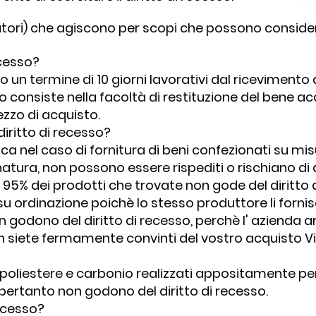
tori) che agiscono per scopi che possono considera
ecesso?
o un termine di 10 giorni lavorativi dal ricevimento d
o consiste nella facoltà di restituzione del bene ac
zzo di acquisto.
diritto di recesso?
plica nel caso di fornitura di beni confezionati su 
natura, non possono essere rispediti o rischiano di d
l 95% dei prodotti che trovate non gode del diritto d
o su ordinazione poichè lo stesso produttore li forn
n godono del diritto di recesso, perchè l' azienda ar
n siete fermamente convinti del vostro acquisto V
ina, poliestere e carbonio realizzati appositamente 
, pertanto non godono del diritto di recesso.
recesso?