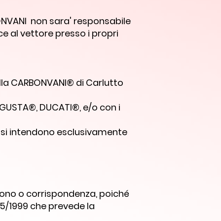
RBONVANI non sara' responsabile
 al vettore presso i propri
lla CARBONVANI® di Carlutto
GUSTA®, DUCATI®, e/o con i
li si intendono esclusivamente
lefono o corrispondenza, poiché
/05/1999 che prevede la