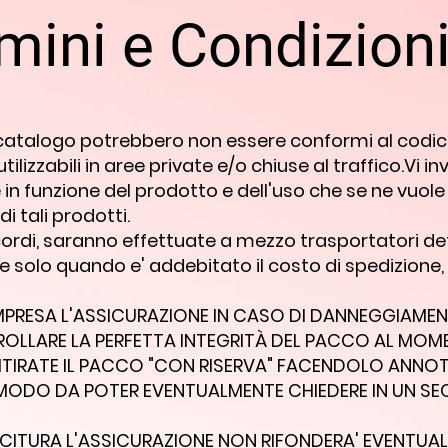
mini e Condizion
 catalogo potrebbero non essere conformi al codice 
utilizzabili in aree private e/o chiuse al traffico.Vi 
e in funzione del prodotto e dell'uso che se ne vuole
i tali prodotti.
ccordi, saranno effettuate a mezzo trasportatori de
e solo quando e' addebitato il costo di spedizione,
OMPRESA L'ASSICURAZIONE IN CASO DI DANNEGGIAMEN
ROLLARE LA PERFETTA INTEGRITÀ DEL PACCO AL MOME
ITIRATE IL PACCO "CON RISERVA" FACENDOLO ANNO
MODO DA POTER EVENTUALMENTE CHIEDERE IN UN S
CITURA L'ASSICURAZIONE NON RIFONDERA' EVENTUALI