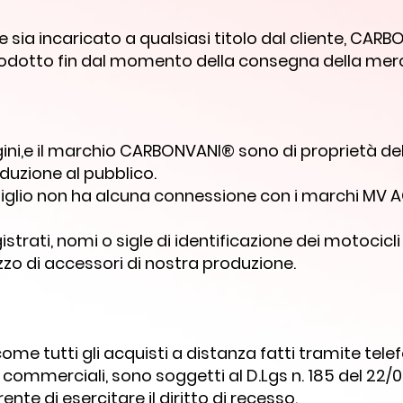
ore sia incaricato a qualsiasi titolo dal cliente, CA
prodotto fin dal momento della consegna della merce
ni,e il marchio CARBONVANI® sono di proprietà de
oduzione al pubblico.
glio non ha alcuna connessione con i marchi MV A
gistrati, nomi o sigle di identificazione dei motocic
izzo di accessori di nostra produzione.
, come tutti gli acquisti a distanza fatti tramite te
i commerciali, sono soggetti al D.Lgs n. 185 del 22
ente di esercitare il diritto di recesso.