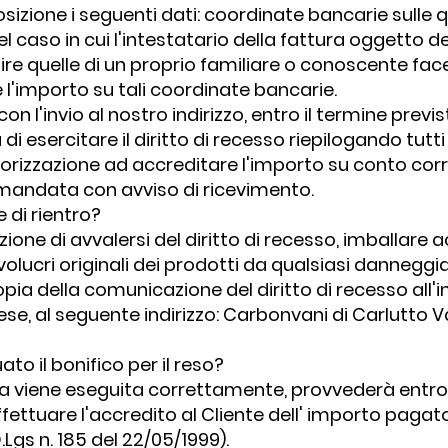
izione i seguenti dati: coordinate bancarie sulle qu
el caso in cui l'intestatario della fattura oggetto 
ire quelle di un proprio familiare o conoscente fac
 l'importo su tali coordinate bancarie.
a con l'invio al nostro indirizzo, entro il termine pre
di esercitare il diritto di recesso riepilogando tutti 
torizzazione ad accreditare l'importo su conto cor
omandata con avviso di ricevimento.
 di rientro?
one di avvalersi del diritto di recesso, imballare 
olucri originali dei prodotti da qualsiasi dannegg
opia della comunicazione del diritto di recesso all'i
se, al seguente indirizzo: Carbonvani di Carlutto Va
to il bonifico per il reso?
a viene eseguita correttamente, provvederà entro 3
ettuare l'accredito al Cliente dell' importo pagato 
Lgs n. 185 del 22/05/1999).