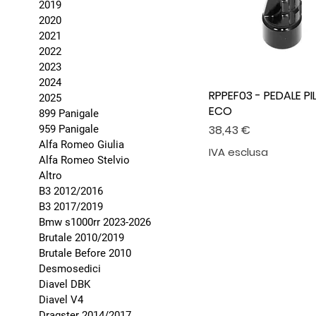
2019
2020
2021
2022
2023
2024
RPPEF03 - PEDALE P
2025
ECO
899 Panigale
Prezzo
38,43 €
959 Panigale
Alfa Romeo Giulia
IVA esclusa
Alfa Romeo Stelvio
Altro
B3 2012/2016
B3 2017/2019
Bmw s1000rr 2023-2026
Brutale 2010/2019
Brutale Before 2010
Desmosedici
Diavel DBK
Diavel V4
Dragster 2014/2017