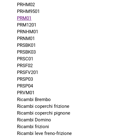
PRHM02
PRHM9501
PRM01
PRM1201
PRNHM01
PRNM01
PRSBK01
PRSBK03
PRSC01
PRSF02
PRSFV201
PRSP03
PRSP04
PRVM01
Ricambi Brembo
Ricambi coperchi frizione
Ricambi coperchi pignone
Ricambi Domino
Ricambi frizioni
Ricambi leve freno-frizione