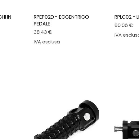
HI IN
RPEP02D - ECCENTRICO
RPLC02 - 
PEDALE
Prezzo
80,06 €
Prezzo
38,43 €
IVA esclus
IVA esclusa