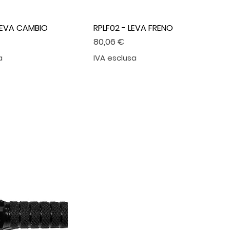
LEVA CAMBIO
RPLF02 - LEVA FRENO
Prezzo
80,06 €
a
IVA esclusa