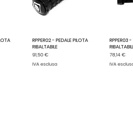
ILOTA
RPPER02 - PEDALE PILOTA
RPPER03 -
RIBALTABILE
RIBALTABIL
Prezzo
Prezzo
91,50 €
78,14 €
IVA esclusa
IVA esclus