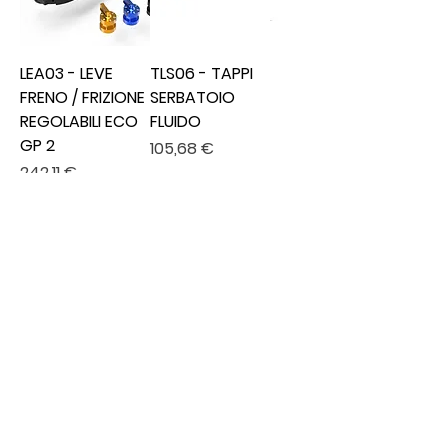
LEA03 - LEVE
TLS06 - TAPPI
FRENO / FRIZIONE
SERBATOIO
REGOLABILI ECO
FLUIDO
GP 2
Prezzo
105,68 €
Prezzo
242,11 €
IVA esclusa
IVA esclusa
Aggiungi al
Aggiungi al
carrello
carrello