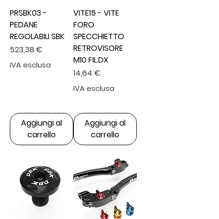
PRSBK03 -
VITE15 - VITE
PEDANE
FORO
REGOLABILI SBK
SPECCHIETTO
RETROVISORE
Prezzo
523,38 €
M10 FIL.DX
IVA esclusa
Prezzo
14,64 €
IVA esclusa
Aggiungi al
Aggiungi al
carrello
carrello