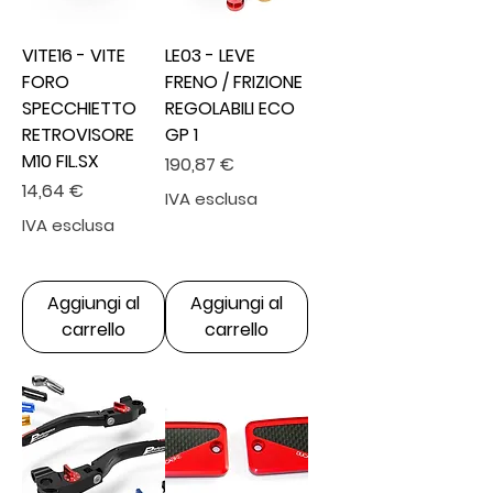
VITE16 - VITE
LE03 - LEVE
FORO
FRENO / FRIZIONE
SPECCHIETTO
REGOLABILI ECO
RETROVISORE
GP 1
M10 FIL.SX
Prezzo
190,87 €
Prezzo
14,64 €
IVA esclusa
IVA esclusa
Aggiungi al
Aggiungi al
carrello
carrello