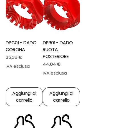
DPC01 - DADO
DPR01 - DADO
CORONA
RUOTA
POSTERIORE
Prezzo
35,38 €
Prezzo
44,84 €
IVA esclusa
IVA esclusa
Aggiungi al
Aggiungi al
carrello
carrello