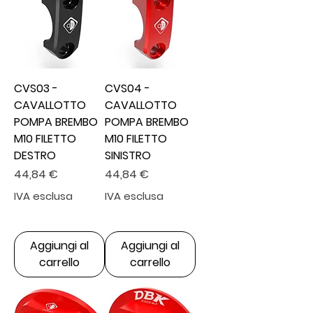
CVS03 -
CVS04 -
CAVALLOTTO
CAVALLOTTO
POMPA BREMBO
POMPA BREMBO
M10 FILETTO
M10 FILETTO
DESTRO
SINISTRO
Prezzo
Prezzo
44,84 €
44,84 €
IVA esclusa
IVA esclusa
Aggiungi al
Aggiungi al
carrello
carrello