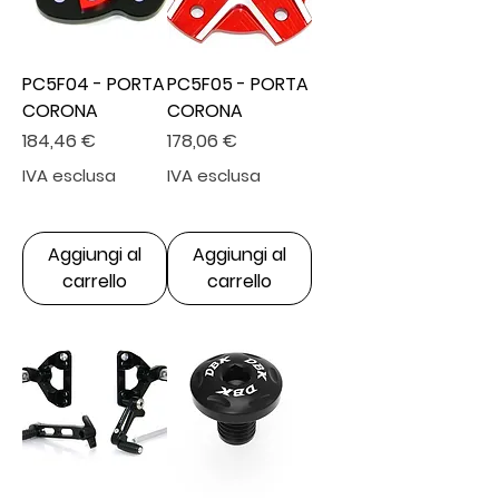
PC5F04 - PORTA
PC5F05 - PORTA
CORONA
CORONA
Prezzo
Prezzo
184,46 €
178,06 €
IVA esclusa
IVA esclusa
Aggiungi al
Aggiungi al
carrello
carrello