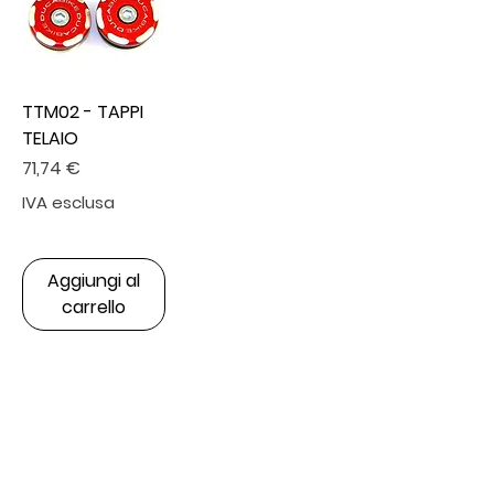
TTM02 - TAPPI
TELAIO
Prezzo
71,74 €
IVA esclusa
Aggiungi al
carrello
Contact Us
info@carbonvani.com
Via primo Maggio 45