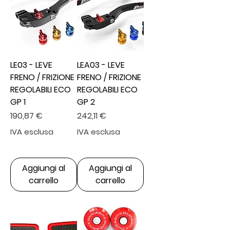
LE03 - LEVE
LEA03 - LEVE
FRENO / FRIZIONE
FRENO / FRIZIONE
REGOLABILI ECO
REGOLABILI ECO
GP 1
GP 2
Prezzo
Prezzo
190,87 €
242,11 €
IVA esclusa
IVA esclusa
Aggiungi al
Aggiungi al
carrello
carrello