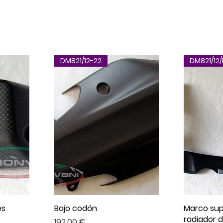
DM821/12-22
DM821/12/
es
Bajo codón
Marco sup
radiador 
Precio
192,00 €