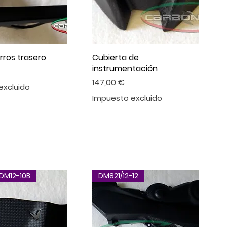
ros trasero
Cubierta de
instrumentación
Precio
147,00 €
excluido
Impuesto excluido
/DM12-10B
DM821/12-12