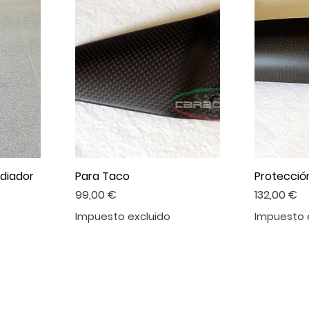
diador
Para Taco
Protecció
Precio
Precio
99,00 €
132,00 €
Impuesto excluido
Impuesto 