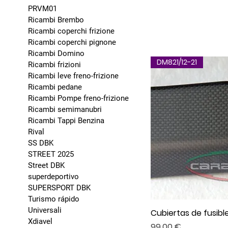
PRVM01
Ricambi Brembo
Ricambi coperchi frizione
Ricambi coperchi pignone
Ricambi Domino
DM821/12-21
Ricambi frizioni
Ricambi leve freno-frizione
Ricambi pedane
Ricambi Pompe freno-frizione
Ricambi semimanubri
Ricambi Tappi Benzina
Rival
SS DBK
STREET 2025
Street DBK
superdeportivo
SUPERSPORT DBK
Turismo rápido
Universali
Cubiertas de fusibl
Xdiavel
Precio
99,00 €