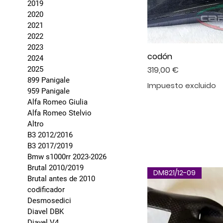
2019
2020
2021
2022
2023
codón
2024
Precio
319,00 €
2025
899 Panigale
Impuesto excluido
959 Panigale
Alfa Romeo Giulia
Alfa Romeo Stelvio
Altro
B3 2012/2016
B3 2017/2019
Bmw s1000rr 2023-2026
Brutal 2010/2019
DM821/12-09
Brutal antes de 2010
codificador
Desmosedici
Diavel DBK
Diavel V4