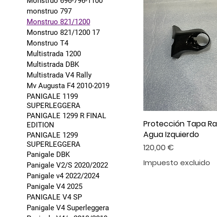
Monstruo 696-796-1100
monstruo 797
Monstruo 821/1200
Monstruo 821/1200 17
Monstruo T4
Multistrada 1200
Multistrada DBK
Multistrada V4 Rally
Mv Augusta F4 2010-2019
PANIGALE 1199
SUPERLEGGERA
PANIGALE 1299 R FINAL
Protección Tapa Ra
EDITION
Agua Izquierdo
PANIGALE 1299
SUPERLEGGERA
Precio
120,00 €
Panigale DBK
Impuesto excluido
Panigale V2/S 2020/2022
Panigale v4 2022/2024
Panigale V4 2025
PANIGALE V4 SP
Panigale V4 Superleggera