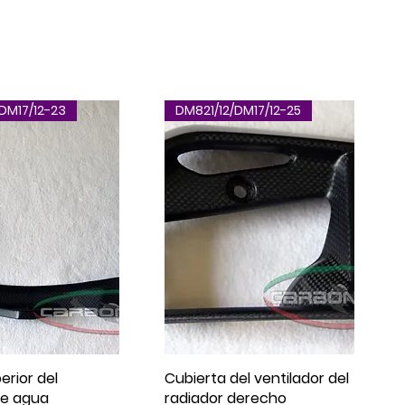
DM17/12-23
DM821/12/DM17/12-25
erior del
Cubierta del ventilador del
de agua
radiador derecho