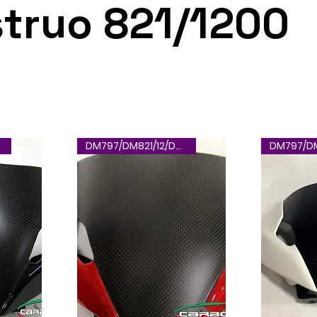
truo 821/1200
DM797/DM821/12/DM17/12-02