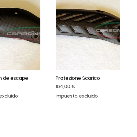
n de escape
Protezione Scarico
Precio
164,00 €
excluido
Impuesto excluido