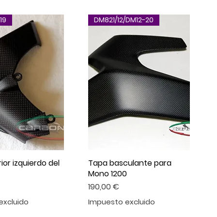
19
DM821/12/DM12-20
rior izquierdo del
Tapa basculante para
Mono 1200
Precio
190,00 €
excluido
Impuesto excluido