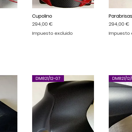
Cupolino
Parabrisa
Precio
Precio
294,00 €
294,00 €
Impuesto excluido
Impuesto 
DM821/12-07
DM821/12