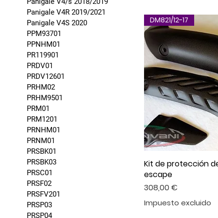
Panigale V4/s 2018/2019
Panigale V4R 2019/2021
DM821/12-17
Panigale V4S 2020
PPM93701
PPNHM01
PR119901
PRDV01
PRDV12601
PRHM02
PRHM9501
PRM01
PRM1201
PRNHM01
PRNM01
PRSBK01
PRSBK03
Kit de protección d
PRSC01
escape
PRSF02
Precio
308,00 €
PRSFV201
Impuesto excluido
PRSP03
PRSP04