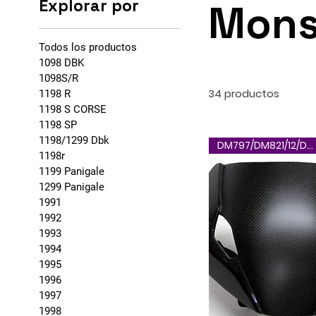
Explorar por
Mons
Todos los productos
1098 DBK
1098S/R
34 productos
1198 R
1198 S CORSE
1198 SP
1198/1299 Dbk
DM797/DM821/12/DM17/12-02
1198r
1199 Panigale
1299 Panigale
1991
1992
1993
1994
1995
1996
1997
1998