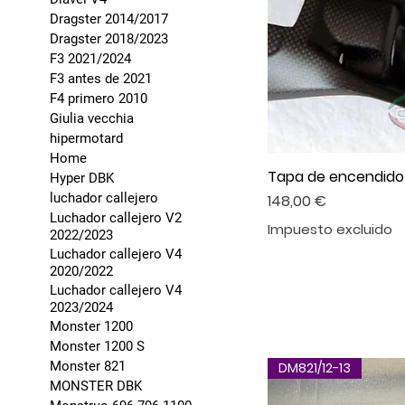
Dragster 2014/2017
Dragster 2018/2023
F3 2021/2024
F3 antes de 2021
F4 primero 2010
Giulia vecchia
hipermotard
Home
Tapa de encendido
Hyper DBK
Precio
luchador callejero
148,00 €
Luchador callejero V2
Impuesto excluido
2022/2023
Luchador callejero V4
2020/2022
Luchador callejero V4
2023/2024
Monster 1200
Monster 1200 S
Monster 821
DM821/12-13
MONSTER DBK