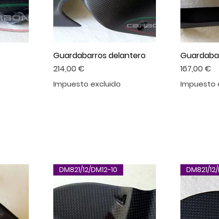
Guardabarros delantero
Guardabar
Precio
Precio
214,00 €
167,00 €
Impuesto excluido
Impuesto 
DM821/12/DM12-10
DM821/12