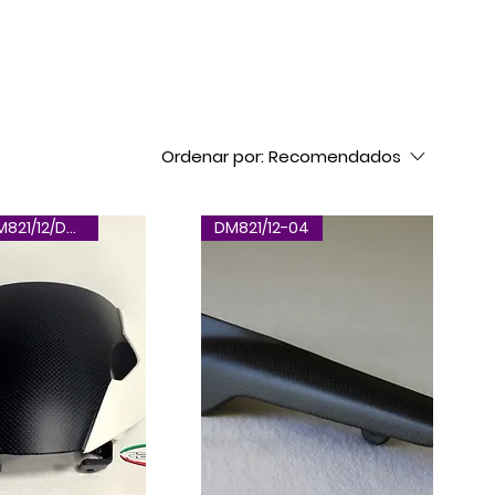
Ordenar por:
Recomendados
DM797/DM821/12/DM17/12-02
DM821/12-04