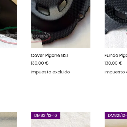
Cover Pigone 821
Funda Pig
Precio
Precio
130,00 €
130,00 €
Impuesto excluido
Impuesto 
DM821/12-16
DM821/12-