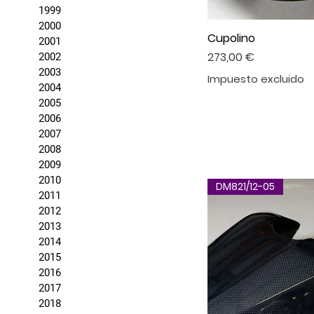
1999
2000
Cupolino
2001
Precio
273,00 €
2002
2003
Impuesto excluido
2004
2005
2006
2007
2008
2009
2010
DM821/12-05
2011
2012
2013
2014
2015
2016
2017
2018