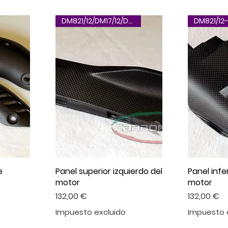
DM821/12/DM17/12/DM12-18
DM821/12-
e
Panel superior izquierdo del
Panel infe
motor
motor
Precio
Precio
132,00 €
132,00 €
Impuesto excluido
Impuesto 