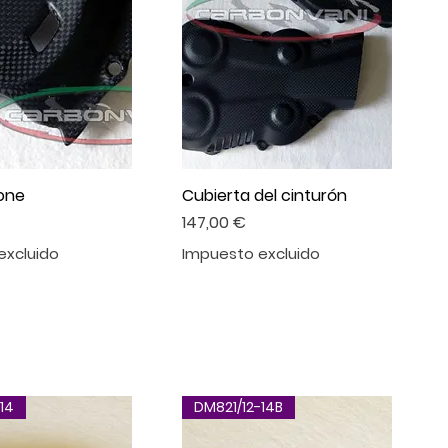
one
Cubierta del cinturón
Precio
147,00 €
excluido
Impuesto excluido
14
DM821/12-14B