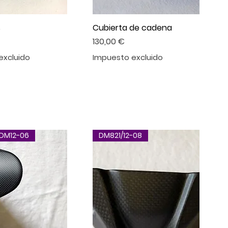
s
Cubierta de cadena
Precio
130,00 €
excluido
Impuesto excluido
/DM12-06
DM821/12-08