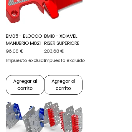
BM05 - BLOCCO
BM10 - XDIAVEL
MANUBRIO M821
RISER SUPERIORE
Precio
Precio
96,08 €
203,68 €
Impuesto excluido
Impuesto excluido
Agregar al
Agregar al
carrito
carrito