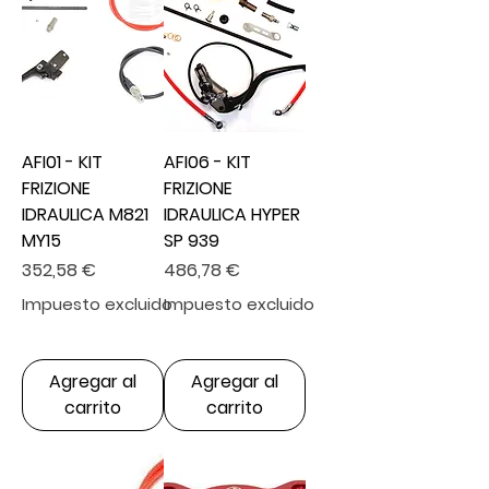
AFI01 - KIT
AFI06 - KIT
FRIZIONE
FRIZIONE
IDRAULICA M821
IDRAULICA HYPER
MY15
SP 939
Precio
Precio
352,58 €
486,78 €
Impuesto excluido
Impuesto excluido
Agregar al
Agregar al
carrito
carrito