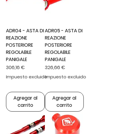
ADR04 - ASTA DI
ADR05 - ASTA DI
REAZIONE
REAZIONE
POSTERIORE
POSTERIORE
REGOLABILE
REGOLABILE
PANIGALE
PANIGALE
Precio
Precio
306,16 €
326,66 €
Impuesto excluido
Impuesto excluido
Agregar al
Agregar al
carrito
carrito