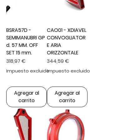
BSRA57D -
CAO01 - XDIAVEL
SEMIMANUBRI GP
CONVOGLIATOR
d. 57 MM. OFF
E ARIA
SET 15 mm.
ORIZZONTALE
Precio
Precio
318,97 €
344,59 €
Impuesto excluido
Impuesto excluido
Agregar al
Agregar al
carrito
carrito