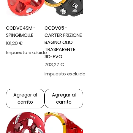
CCDV04SM -
CCDV05 -
SPINGIMOLLE
CARTER FRIZIONE
BAGNO OLIO
Precio
101,20 €
TRASPARENTE
Impuesto excluido
3D-EVO
Precio
703,27 €
Impuesto excluido
Agregar al
Agregar al
carrito
carrito