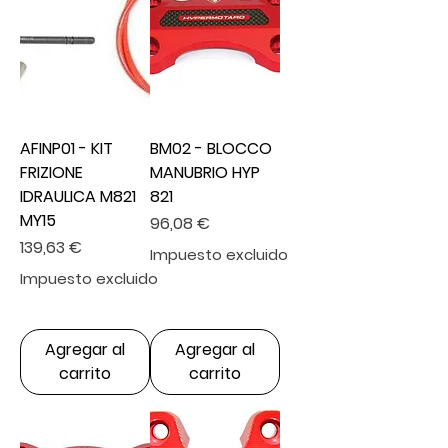
AFINP01 - KIT
BM02 - BLOCCO
FRIZIONE
MANUBRIO HYP
IDRAULICA M821
821
MY15
Precio
96,08 €
Precio
139,63 €
Impuesto excluido
Impuesto excluido
Agregar al
Agregar al
carrito
carrito