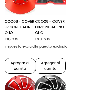
CCO08 - COVER
CCO09 - COVER
FRIZIONE BAGNO
FRIZIONE BAGNO
OLIO
OLIO
Precio
Precio
181,78 €
178,06 €
Impuesto excluido
Impuesto excluido
Agregar al
Agregar al
carrito
carrito