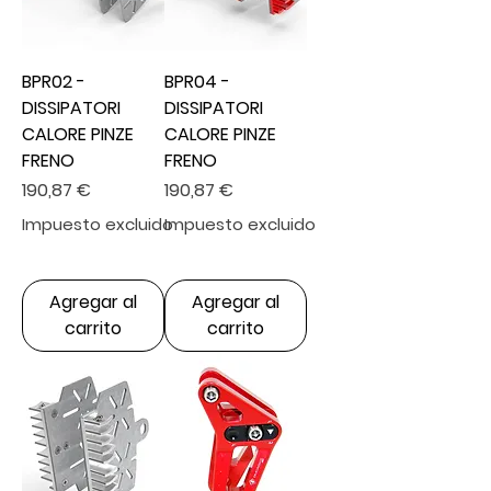
BPR02 -
BPR04 -
DISSIPATORI
DISSIPATORI
CALORE PINZE
CALORE PINZE
FRENO
FRENO
Precio
Precio
190,87 €
190,87 €
Impuesto excluido
Impuesto excluido
Agregar al
Agregar al
carrito
carrito