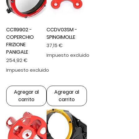
CC119902 -
CCDV03SM -
COPERCHIO
SPINGIMOLLE
FRIZIONE
Precio
37,15 €
PANIGALE
Impuesto excluido
Precio
254,92 €
Impuesto excluido
Agregar al
Agregar al
carrito
carrito