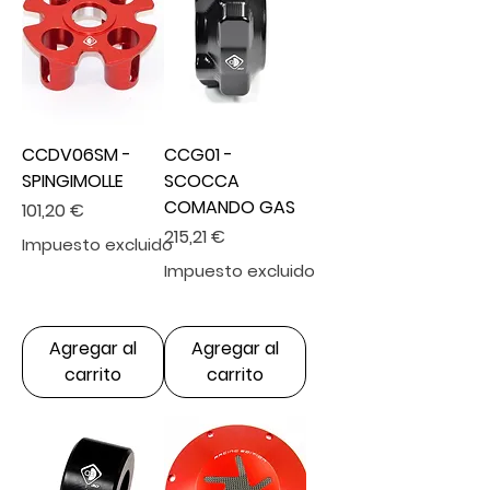
CCDV06SM -
CCG01 -
SPINGIMOLLE
SCOCCA
COMANDO GAS
Precio
101,20 €
Precio
215,21 €
Impuesto excluido
Impuesto excluido
Agregar al
Agregar al
carrito
carrito