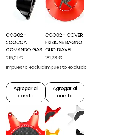
CCG02 -
CCO02 - COVER
SCOCCA
FRIZIONE BAGNO
COMANDO GAS
OLIO DIAVEL
Precio
Precio
215,21 €
181,78 €
Impuesto excluido
Impuesto excluido
Agregar al
Agregar al
carrito
carrito