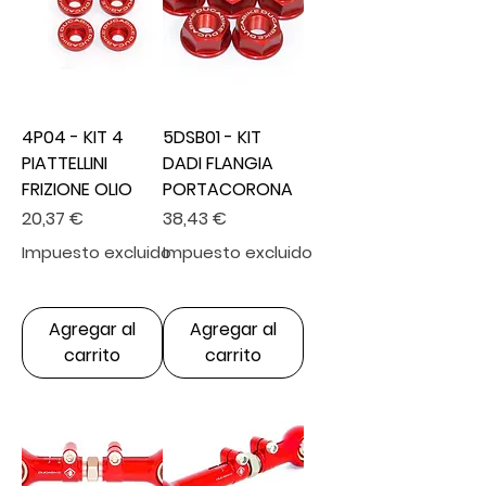
4P04 - KIT 4
5DSB01 - KIT
PIATTELLINI
DADI FLANGIA
FRIZIONE OLIO
PORTACORONA
Precio
Precio
20,37 €
38,43 €
Impuesto excluido
Impuesto excluido
Agregar al
Agregar al
carrito
carrito