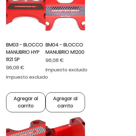
BM03 - BLOCCO
BM04 - BLOCCO
MANUBRIO HYP
MANUBRIO M1200
821 SP
Precio
96,08 €
Precio
96,08 €
Impuesto excluido
Impuesto excluido
Agregar al
Agregar al
carrito
carrito