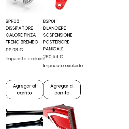
BPR05 -
BSP01 -
DISSIPATORE
BILANCIERE
CALORE PINZA
SOSPENSIONE
FRENO BREMBO
POSTERIORE
PANIGALE
Precio
96,08 €
Precio
280,54 €
Impuesto excluido
Impuesto excluido
Agregar al
Agregar al
carrito
carrito