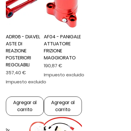
ADR06 - DIAVEL
AF04 - PANIGALE
ASTE DI
ATTUATORE
REAZIONE
FRIZIONE
POSTERIORI
MAGGIORATO
REGOLABILI
Precio
190,87 €
Precio
357,40 €
Impuesto excluido
Impuesto excluido
Agregar al
Agregar al
carrito
carrito