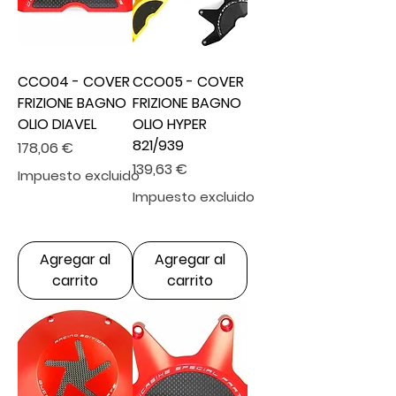
CCO04 - COVER
CCO05 - COVER
FRIZIONE BAGNO
FRIZIONE BAGNO
OLIO DIAVEL
OLIO HYPER
821/939
Precio
178,06 €
Precio
139,63 €
Impuesto excluido
Impuesto excluido
Agregar al
Agregar al
carrito
carrito