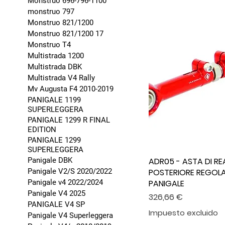
Monstruo 696-796-1100
monstruo 797
Monstruo 821/1200
Monstruo 821/1200 17
Monstruo T4
Multistrada 1200
Multistrada DBK
Multistrada V4 Rally
Mv Augusta F4 2010-2019
PANIGALE 1199
SUPERLEGGERA
PANIGALE 1299 R FINAL
EDITION
PANIGALE 1299
SUPERLEGGERA
ADR05 - ASTA DI RE
Panigale DBK
POSTERIORE REGOLA
Panigale V2/S 2020/2022
PANIGALE
Panigale v4 2022/2024
Panigale V4 2025
Precio
326,66 €
PANIGALE V4 SP
Impuesto excluido
Panigale V4 Superleggera