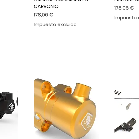
CARBONIO
Precio
178,06 €
Precio
178,06 €
Impuesto 
Impuesto excluido