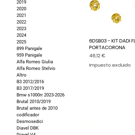
2019
2020
2021
2022
2023
2024
6DSB03 - KIT DADI 
2025
PORTACORONA
899 Panigale
Precio
46,12 €
959 Panigale
Alfa Romeo Giulia
Impuesto excluido
Alfa Romeo Stelvio
Altro
B3 2012/2016
B3 2017/2019
Bmw s1000rr 2023-2026
Brutal 2010/2019
Brutal antes de 2010
codificador
Desmosedici
Diavel DBK
Diavel V4