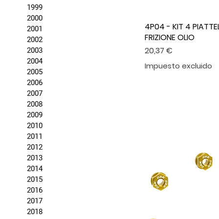
1999
2000
4P04 - KIT 4 PIATTEL
2001
FRIZIONE OLIO
2002
Precio
20,37 €
2003
2004
Impuesto excluido
2005
2006
2007
2008
2009
2010
2011
2012
2013
2014
2015
2016
2017
2018