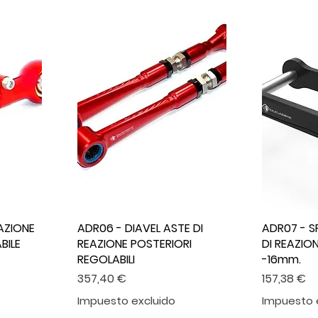
AZIONE
ADR06 - DIAVEL ASTE DI
ADR07 - S
BILE
REAZIONE POSTERIORI
DI REAZIO
REGOLABILI
-16mm.
Precio
Precio
357,40 €
157,38 €
Impuesto excluido
Impuesto 