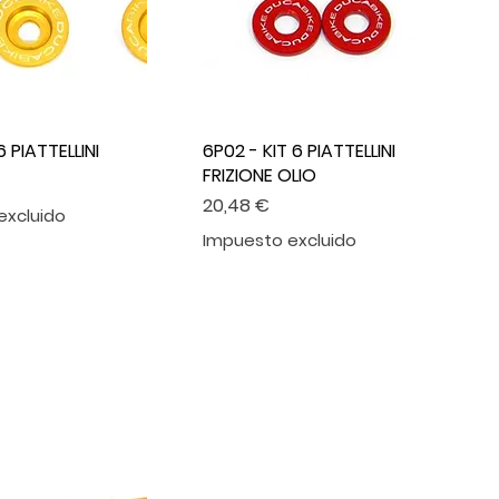
6 PIATTELLINI
6P02 - KIT 6 PIATTELLINI
FRIZIONE OLIO
Precio
20,48 €
excluido
Impuesto excluido