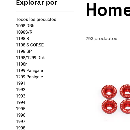
Explorar por
Hom
Todos los productos
1098 DBK
1098S/R
793 productos
1198 R
1198 S CORSE
1198 SP
1198/1299 Dbk
1198r
1199 Panigale
1299 Panigale
1991
1992
1993
1994
1995
1996
1997
1998