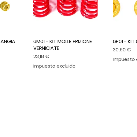
FLANGIA
6M01 - KIT MOLLE FRIZIONE
6P01 - KIT 
VERNICIATE
Precio
30,50 €
Precio
23,18 €
Impuesto 
Impuesto excluido