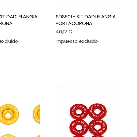
KIT DADI FLANGIA
6DSB01 - KIT DADI FLANGIA
RONA
PORTACORONA
Precio
46,12 €
excluido
Impuesto excluido