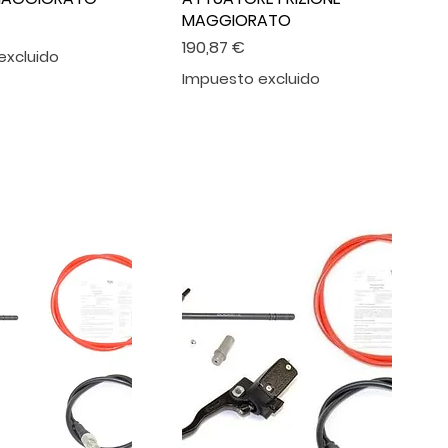
MAGGIORATO
Precio
190,87 €
excluido
Impuesto excluido