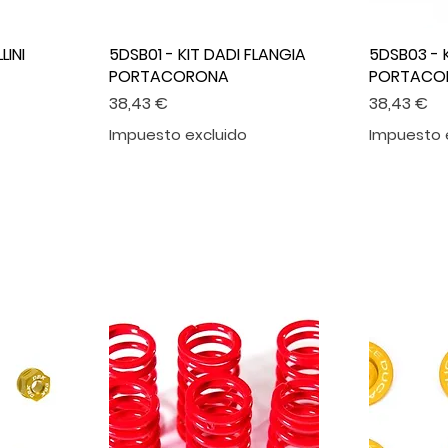
LINI
5DSB01 - KIT DADI FLANGIA
5DSB03 - 
PORTACORONA
PORTACO
Precio
Precio
38,43 €
38,43 €
Impuesto excluido
Impuesto 