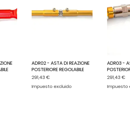
AZIONE
ADR02 - ASTA DI REAZIONE
ADR03 - A
BILE
POSTERIORE REGOLABILE
POSTERIOR
Precio
Precio
291,43 €
291,43 €
Impuesto excluido
Impuesto 