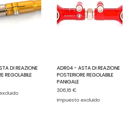
STA DI REAZIONE
ADR04 - ASTA DI REAZIONE
E REGOLABILE
POSTERIORE REGOLABILE
PANIGALE
Precio
306,16 €
excluido
Impuesto excluido