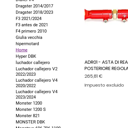
Dragster 2014/2017
Dragster 2018/2023
F3 2021/2024
F3 antes de 2021
F4 primero 2010
Giulia vecchia
hipermotard
Home
Hyper DBK
ADR01 - ASTA DI RE
luchador callejero
POSTERIORE REGOLA
Luchador callejero V2
2022/2023
Precio
265,81 €
Luchador callejero V4
Impuesto excluido
2020/2022
Luchador callejero V4
2023/2024
Monster 1200
Monster 1200 S
Monster 821
MONSTER DBK