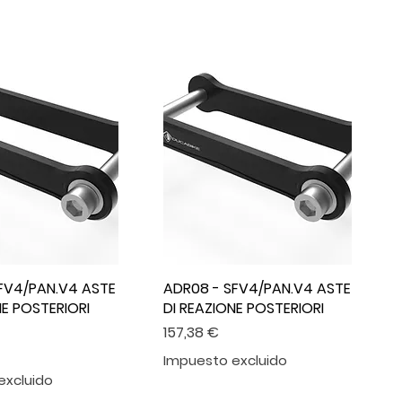
FV4/PAN.V4 ASTE
ADR08 - SFV4/PAN.V4 ASTE
NE POSTERIORI
DI REAZIONE POSTERIORI
Precio
157,38 €
Impuesto excluido
excluido