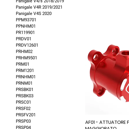
Panigale V4/s 2018/2019
Panigale V4R 2019/2021
Panigale V4S 2020
PPM93701
PPNHM01
PR119901
PRDV01
PRDV12601
PRHM02
PRHM9501
PRM01
PRM1201
PRNHM01
PRNM01
PRSBK01
PRSBK03
PRSC01
PRSF02
PRSFV201
PRSP03
AF01 - ATTUATORE F
PRSP04
MAGGIORATO