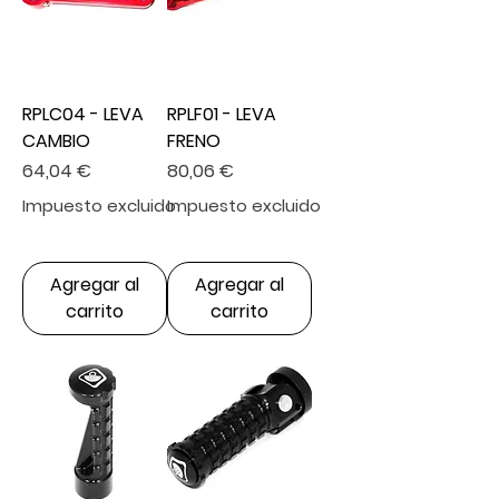
RPLC04 - LEVA
RPLF01 - LEVA
CAMBIO
FRENO
Precio
Precio
64,04 €
80,06 €
Impuesto excluido
Impuesto excluido
Agregar al
Agregar al
carrito
carrito