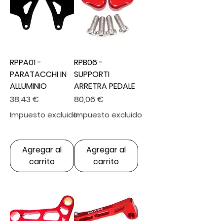
RPPA01 -
RPB06 -
PARATACCHI IN
SUPPORTI
ALLUMINIO
ARRETRA PEDALE
Precio
Precio
38,43 €
80,06 €
Impuesto excluido
Impuesto excluido
Agregar al
Agregar al
carrito
carrito