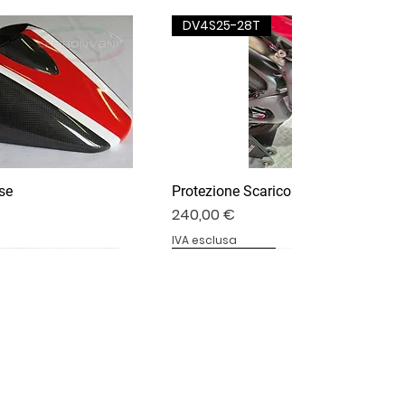
DV4S25-28T
se
Protezione Scarico Termignoni
Prezzo
240,00 €
IVA esclusa
DV4S25-03P
DV4S20-15DP
BS1000RR-11