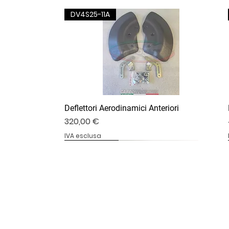
DV4S25-11A
Deflettori Aerodinamici Anteriori
Prezzo
320,00 €
IVA esclusa
DV4S25-07B
DV4S20-20
DV4S20-13B