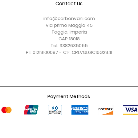
Contact Us
Convogliatore Aria Modificato
Cover Frizione a Secco
Coprisella Monoposto
Cover Parabrezza
Cover Forcellone
Cover Serbatoio
Esaurito
Esaurito
Prezzo
Prezzo
Prezzo
Prezzo
150,00 €
156,00 €
150,00 €
247,00 €
info@carbonvani.com
IVA esclusa
IVA esclusa
IVA esclusa
IVA esclusa
Via primo Maggio 45
Taggia, Imperia
CAP 18018
Tel: 3382635055
P.I. 01218100087 - C.F. CRLVGL61C16G284I
Payment Methods