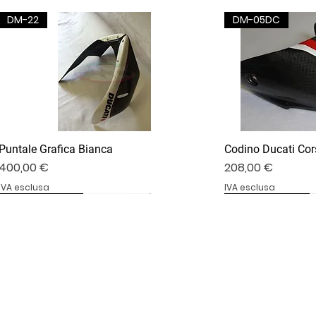
DM-22
DM-05DC
Puntale Grafica Bianca
Codino Ducati Cor
Prezzo
Prezzo
400,00 €
208,00 €
IVA esclusa
IVA esclusa
DV4S25-02B
DV4S20-35D
BS1000RR-09S
DV4S25-03P
DV4S22-23CV
BS1000RR-04