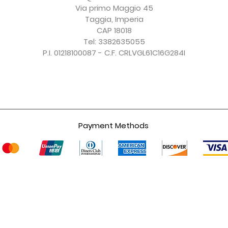
IVA esclusa
IVA esclusa
IVA esclusa
IVA esclusa
Via primo Maggio 45
Taggia, Imperia
CAP 18018
Tel: 3382635055
P.I. 01218100087 - C.F. CRLVGL61C16G284I
Payment Methods