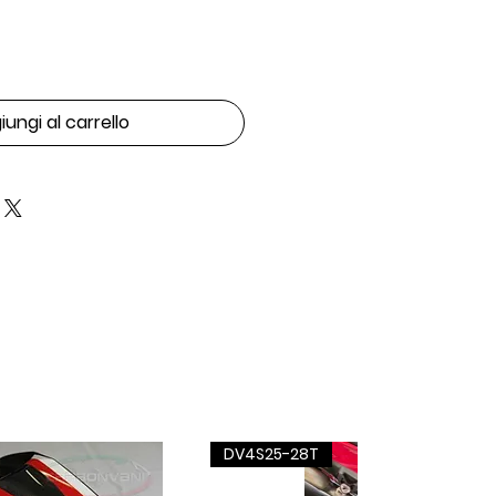
ungi al carrello
DV4S25-28T