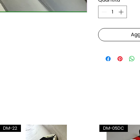
Aggi
DM-22
DM-05DC