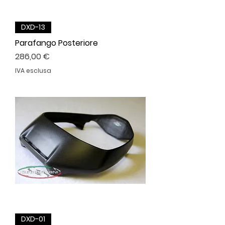
DXD-13
Parafango Posteriore
Prezzo
286,00 €
IVA esclusa
DXD-01