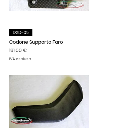
DXD-05
Codone Supporto Faro
Prezzo
181,00 €
IVA esclusa