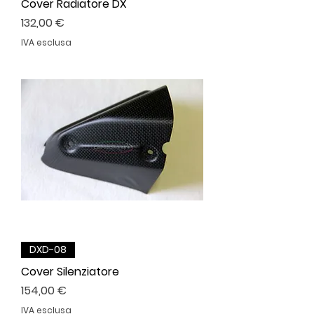
Cover Radiatore DX
Prezzo
132,00 €
IVA esclusa
DXD-08
Cover Silenziatore
Prezzo
154,00 €
IVA esclusa