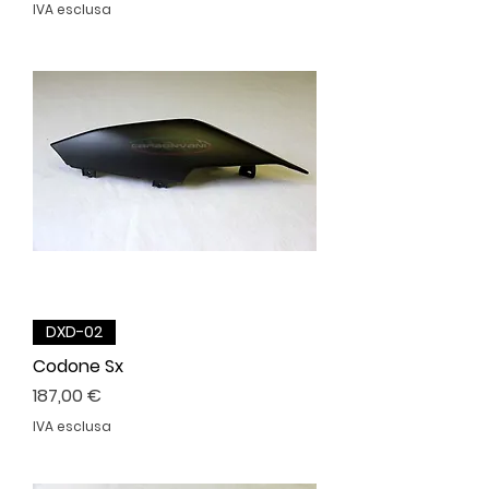
IVA esclusa
DXD-02
Codone Sx
Prezzo
187,00 €
IVA esclusa