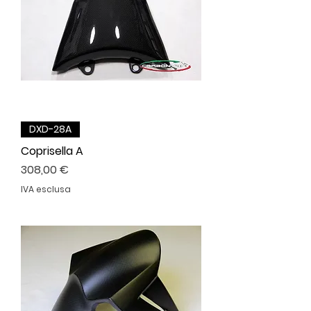
DXD-28A
Coprisella A
Prezzo
308,00 €
IVA esclusa