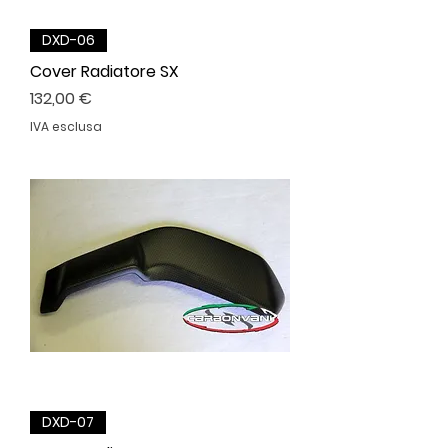
DXD-06
Cover Radiatore SX
Prezzo
132,00 €
IVA esclusa
DXD-07