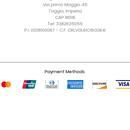
IVA esclusa
IVA esclusa
IVA esclusa
IVA esclusa
Via primo Maggio 45
Taggia, Imperia
CAP 18018
Tel: 3382635055
P.I. 01218100087 - C.F. CRLVGL61C16G284I
Payment Methods