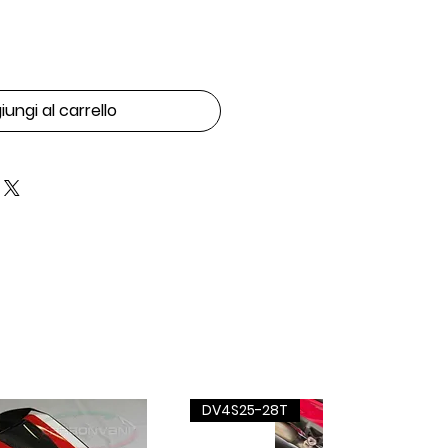
ungi al carrello
DV4S25-28T