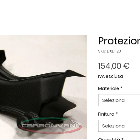
Protezio
SKU: DXD-23
Pr
154,00 €
IVA esclusa
Materiale
*
Seleziona
Finitura
*
Seleziona
Quantità
*