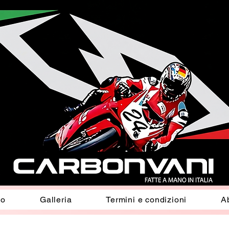
io
Galleria
Termini e condizioni
A