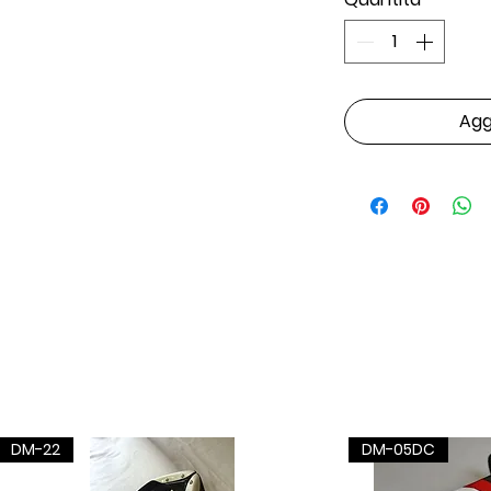
Aggi
DM-22
DM-05DC