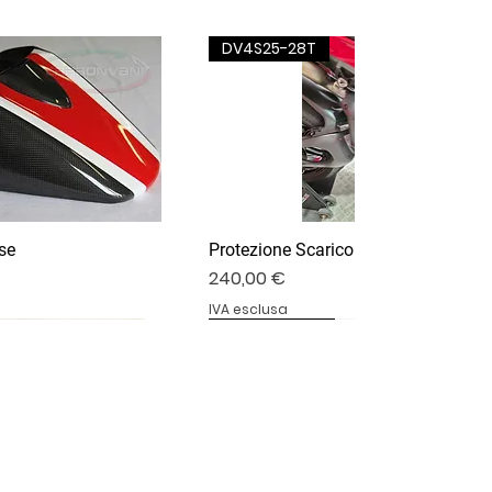
DV4S25-28T
se
Protezione Scarico Termignoni
Prezzo
240,00 €
IVA esclusa
DV4S25-03P
DV4S20-15DP
BS1000RR-11