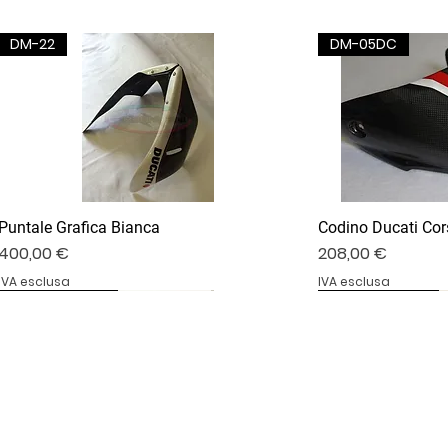
DM-22
DM-05DC
Puntale Grafica Bianca
Codino Ducati Cor
Prezzo
Prezzo
400,00 €
208,00 €
IVA esclusa
IVA esclusa
DV4S25-02B
DV4S20-35D
BS1000RR-09S
DV4S25-03P
DV4S22-23CV
BS1000RR-04