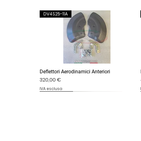
DV4S25-11A
Deflettori Aerodinamici Anteriori
Prezzo
320,00 €
IVA esclusa
DV4S25-07B
DV4S20-20
DV4S20-13B