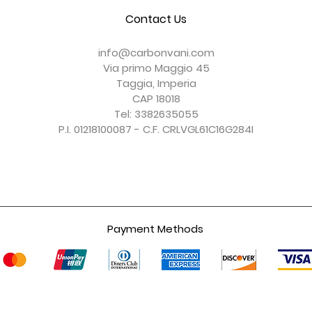
Contact Us
Convogliatore Aria Modificato
Cover Frizione a Secco
Coprisella Monoposto
Cover Parabrezza
Cover Forcellone
Cover Serbatoio
Esaurito
Esaurito
Prezzo
Prezzo
Prezzo
Prezzo
150,00 €
156,00 €
150,00 €
247,00 €
info@carbonvani.com
IVA esclusa
IVA esclusa
IVA esclusa
IVA esclusa
Via primo Maggio 45
Taggia, Imperia
CAP 18018
Tel: 3382635055
P.I. 01218100087 - C.F. CRLVGL61C16G284I
Payment Methods