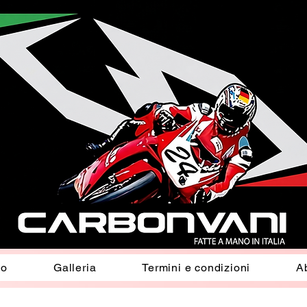
io
Galleria
Termini e condizioni
A