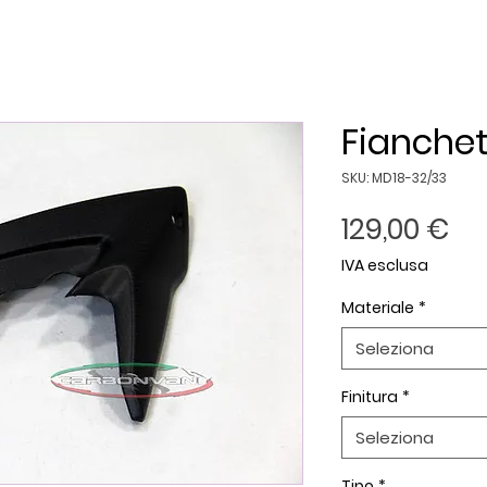
Fianchet
SKU: MD18-32/33
Pr
129,00 €
IVA esclusa
Materiale
*
Seleziona
Finitura
*
Seleziona
Tipo
*