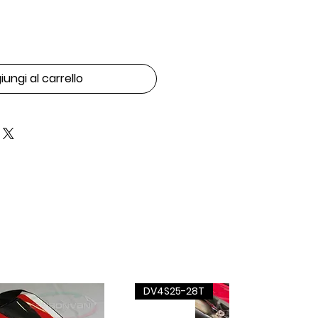
ungi al carrello
DV4S25-28T