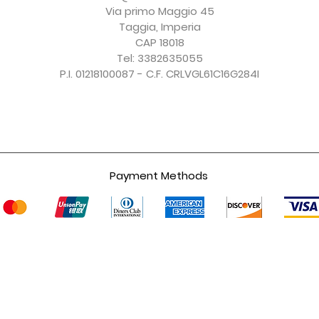
IVA esclusa
IVA esclusa
IVA esclusa
IVA esclusa
Via primo Maggio 45
Taggia, Imperia
CAP 18018
Tel: 3382635055
P.I. 01218100087 - C.F. CRLVGL61C16G284I
Payment Methods