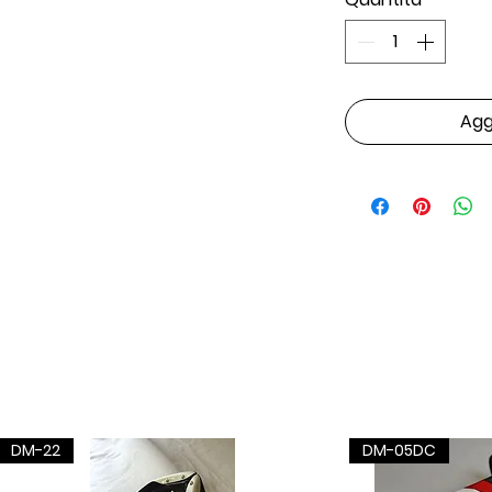
Aggi
DM-22
DM-05DC