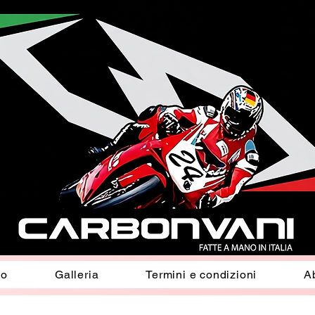
io
Galleria
Termini e condizioni
A