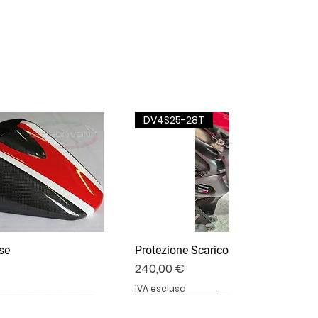
DV4S25-28T
se
Protezione Scarico Termignoni
Prezzo
240,00 €
IVA esclusa
DV4S25-03P
DV4S20-15DP
BS1000RR-11