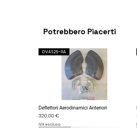
Potrebbero Piacerti
DV4S25-11A
Deflettori Aerodinamici Anteriori
Prezzo
320,00 €
IVA esclusa
DV4S25-07B
DV4S20-20
DV4S20-13B