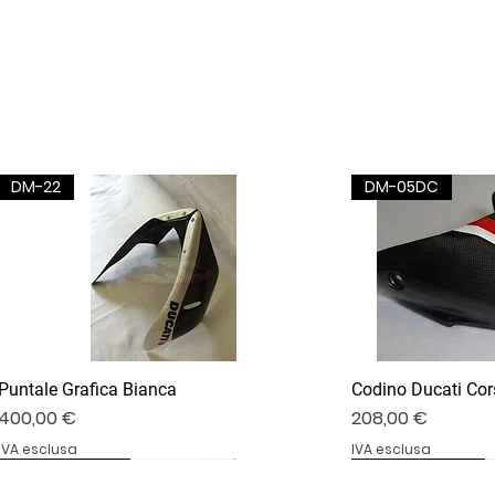
DM-22
DM-05DC
Puntale Grafica Bianca
Codino Ducati Cor
Prezzo
Prezzo
400,00 €
208,00 €
IVA esclusa
IVA esclusa
DV4S25-02B
DV4S20-35D
BS1000RR-09S
DV4S25-03P
DV4S22-23CV
BS1000RR-04