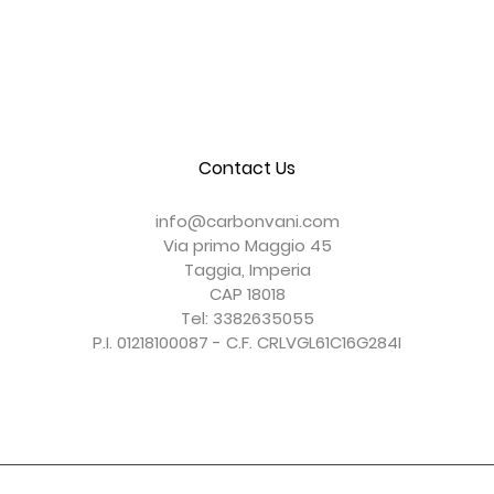
Contact Us
Convogliatore Aria Modificato
Cover Frizione a Secco
Coprisella Monoposto
Cover Parabrezza
Cover Forcellone
Cover Serbatoio
Esaurito
Esaurito
Prezzo
Prezzo
Prezzo
Prezzo
150,00 €
156,00 €
150,00 €
247,00 €
info@carbonvani.com
IVA esclusa
IVA esclusa
IVA esclusa
IVA esclusa
Via primo Maggio 45
Taggia, Imperia
CAP 18018
Tel: 3382635055
P.I. 01218100087 - C.F. CRLVGL61C16G284I