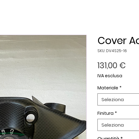
Cover A
SKU: DV4S25-16
Pre
131,00 €
IVA esclusa
Materiale
*
Seleziona
Finitura
*
Seleziona
Quantità
*