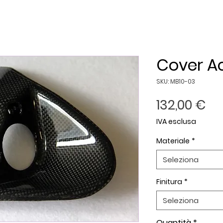
Cover A
SKU: MB10-03
Pr
132,00 €
IVA esclusa
Materiale
*
Seleziona
Finitura
*
Seleziona
Quantità
*