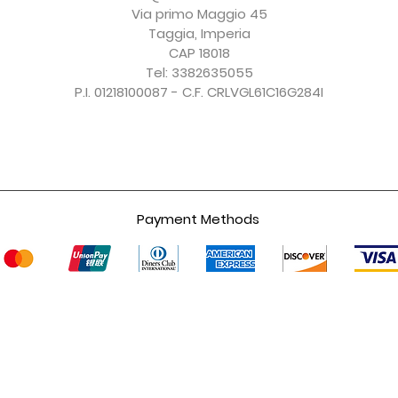
IVA esclusa
IVA esclusa
IVA esclusa
IVA esclusa
Via primo Maggio 45
Taggia, Imperia
CAP 18018
Tel: 3382635055
P.I. 01218100087 - C.F. CRLVGL61C16G284I
Payment Methods