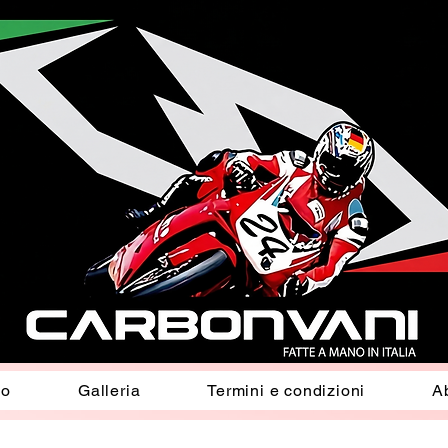
io
Galleria
Termini e condizioni
A