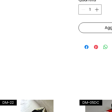
Aggi
DM-22
DM-05DC