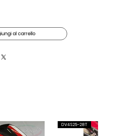
ungi al carrello
DV4S25-28T