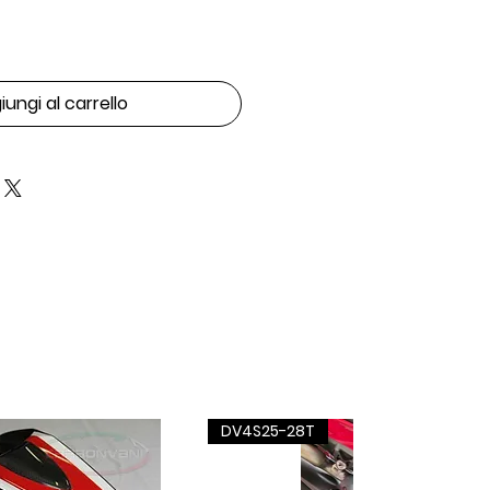
ungi al carrello
DV4S25-28T