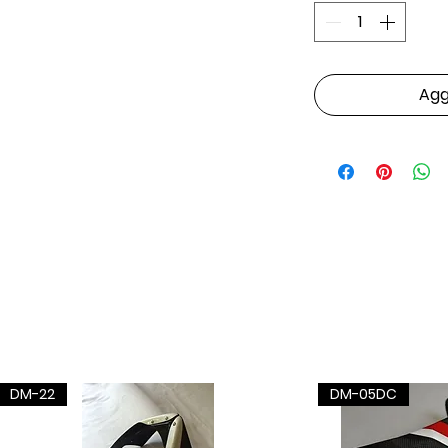
Aggi
DM-22
DM-05DC