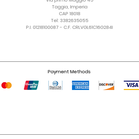
Taggia, Imperia
CAP 18018
Tel: 3382635055
P.I. 01218100087 - C.F. CRLVGL61C16G284I
Payment Methods