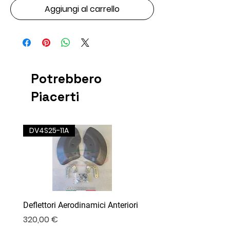
Aggiungi al carrello
Potrebbero
Piacerti
DV4S25-11A
Deflettori Aerodinamici Anteriori
Prezzo
320,00 €