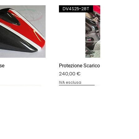
DV4S25-28T
se
Protezione Scarico Termignoni
Prezzo
240,00 €
IVA esclusa
DV4S25-03P
DV4S20-15DP
BS1000RR-11