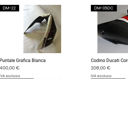
DM-22
DM-05DC
Puntale Grafica Bianca
Codino Ducati Cor
Prezzo
Prezzo
400,00 €
208,00 €
IVA esclusa
IVA esclusa
DV4S25-02B
DV4S20-35D
BS1000RR-09S
DV4S25-03P
DV4S22-23CV
BS1000RR-04