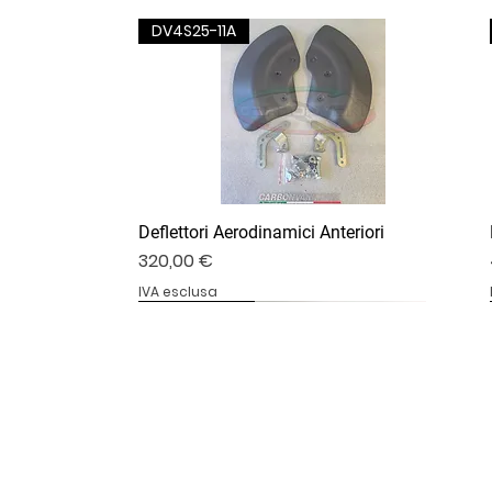
DV4S25-11A
Deflettori Aerodinamici Anteriori
Prezzo
320,00 €
IVA esclusa
DV4S25-07B
DV4S20-20
DV4S20-13B