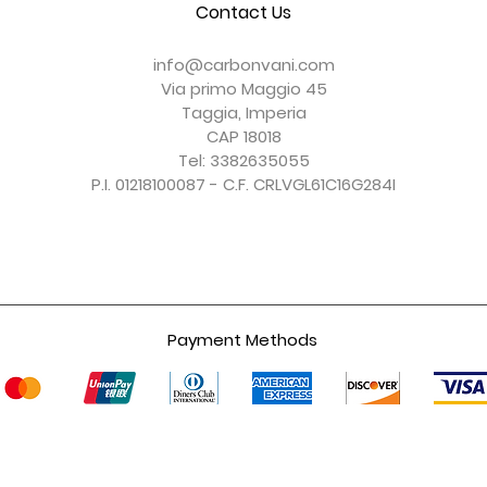
Contact Us
Convogliatore Aria Modificato
Cover Frizione a Secco
Coprisella Monoposto
Cover Parabrezza
Cover Forcellone
Cover Serbatoio
Esaurito
Esaurito
Prezzo
Prezzo
Prezzo
Prezzo
150,00 €
156,00 €
150,00 €
247,00 €
info@carbonvani.com
IVA esclusa
IVA esclusa
IVA esclusa
IVA esclusa
Via primo Maggio 45
Taggia, Imperia
CAP 18018
Tel: 3382635055
P.I. 01218100087 - C.F. CRLVGL61C16G284I
Payment Methods