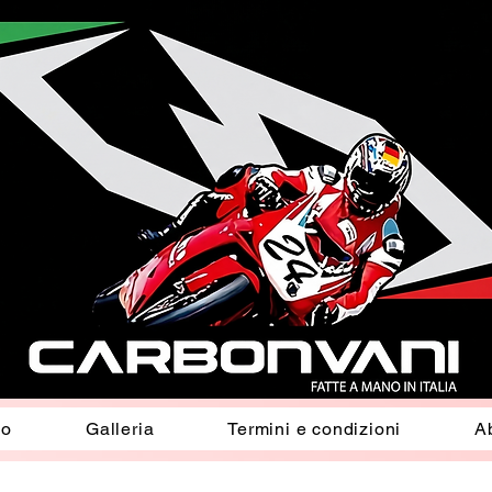
io
Galleria
Termini e condizioni
A