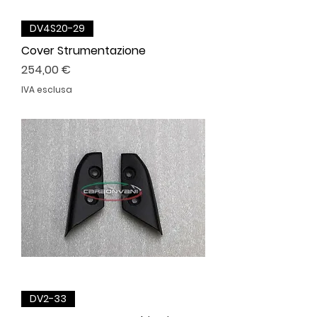
DV4S20-29
Cover Strumentazione
Prezzo
254,00 €
IVA esclusa
DV2-33