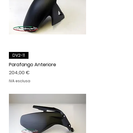
DV2-11
Parafango Anteriore
Prezzo
204,00 €
IVA esclusa