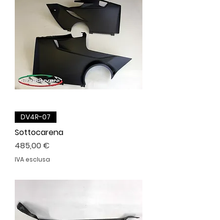
DV4R-07
Sottocarena
Prezzo
485,00 €
IVA esclusa