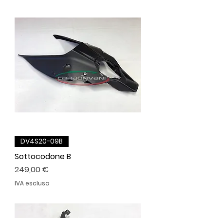
DV4S20-09B
Sottocodone B
Prezzo
249,00 €
IVA esclusa