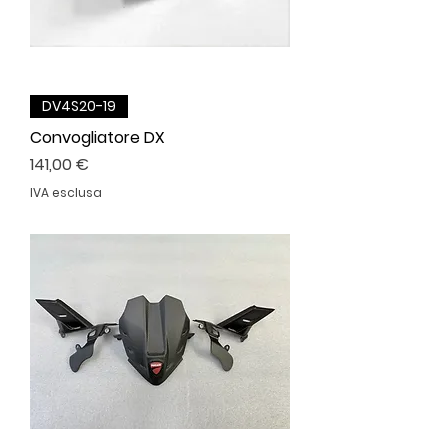
DV4S20-19
Convogliatore DX
Prezzo
141,00 €
IVA esclusa