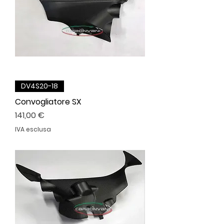
DV4S20-18
Convogliatore SX
Prezzo
141,00 €
IVA esclusa