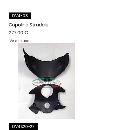
DV4-03
Cupolino Stradale
Prezzo
277,00 €
IVA esclusa
DV4S20-27