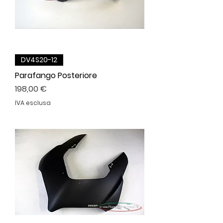
DV4S20-12
Parafango Posteriore
Prezzo
198,00 €
IVA esclusa