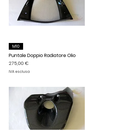
M10
Puntale Doppio Radiatore Olio
Prezzo
275,00 €
IVA esclusa