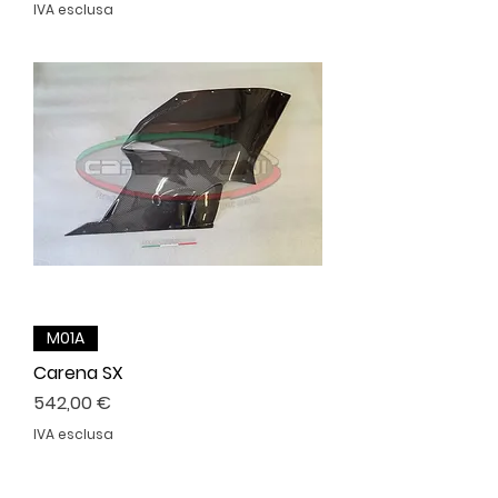
IVA esclusa
M01A
Carena SX
Prezzo
542,00 €
IVA esclusa