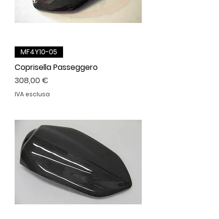
MF4Y10-05
Coprisella Passeggero
Prezzo
308,00 €
IVA esclusa