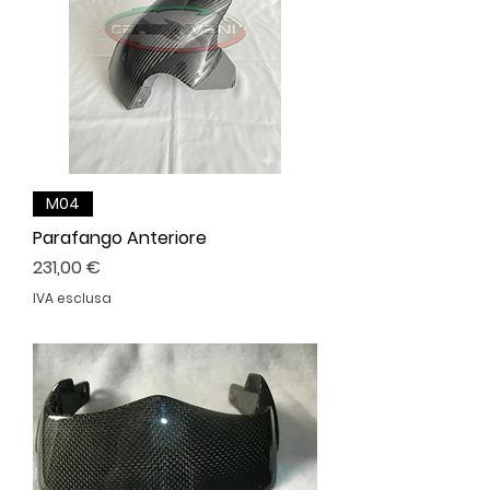
M04
Parafango Anteriore
Prezzo
231,00 €
IVA esclusa