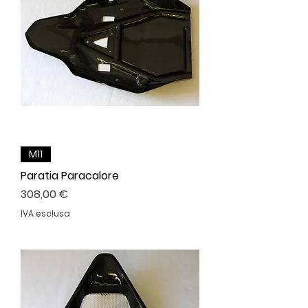
M11
Paratia Paracalore
Prezzo
308,00 €
IVA esclusa