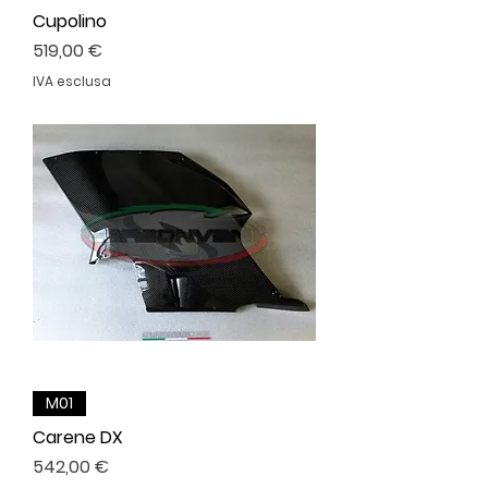
Cupolino
Prezzo
519,00 €
IVA esclusa
M01
Carene DX
Prezzo
542,00 €