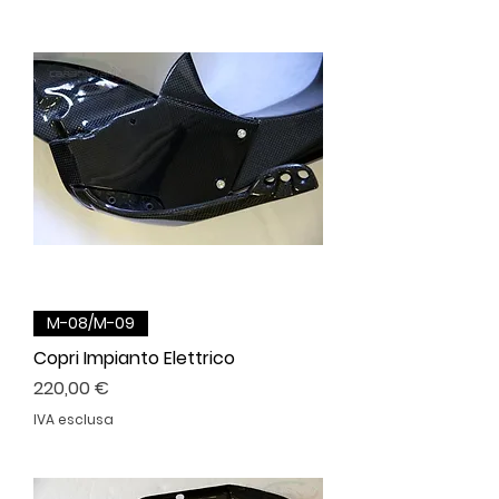
M-08/M-09
Copri Impianto Elettrico
Prezzo
220,00 €
IVA esclusa