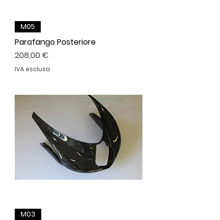
M05
Parafango Posteriore
Prezzo
208,00 €
IVA esclusa
M03