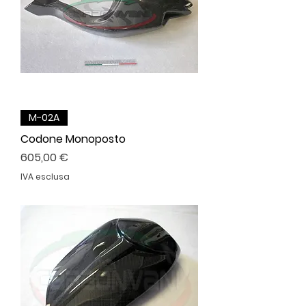
M-02A
Codone Monoposto
Prezzo
605,00 €
IVA esclusa