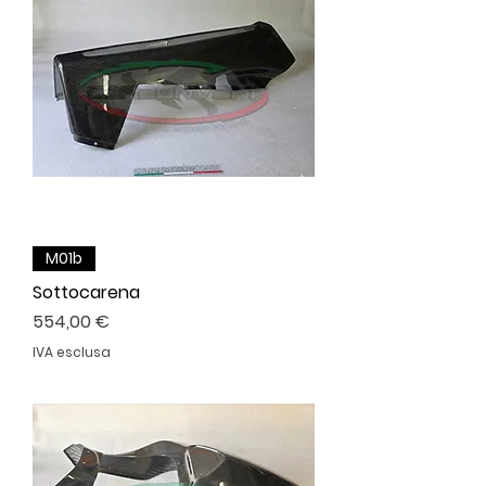
M01b
Sottocarena
Prezzo
554,00 €
IVA esclusa