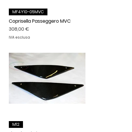
MF4Y10-05MVC
Coprisella Passeggero MVC
Prezzo
308,00 €
IVA esclusa
M12