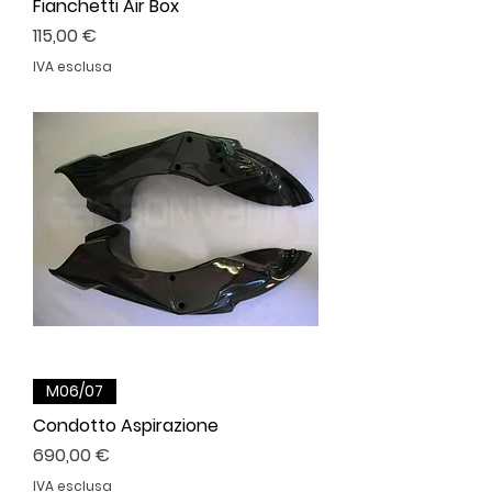
Fianchetti Air Box
Prezzo
115,00 €
IVA esclusa
M06/07
Condotto Aspirazione
Prezzo
690,00 €
IVA esclusa