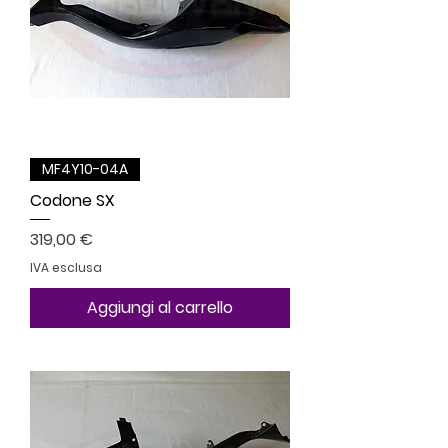
MF4Y10-04A
Codone SX
Prezzo
319,00 €
IVA esclusa
Aggiungi al carrello