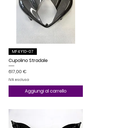
MF4Y10-07
Cupolino Stradale
Prezzo
617,00 €
IVA esclusa
Aggiungi al carrello