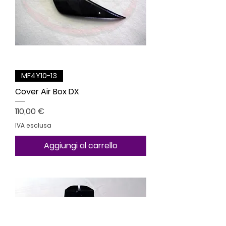
MF4Y10-13
Cover Air Box DX
Prezzo
110,00 €
IVA esclusa
Aggiungi al carrello