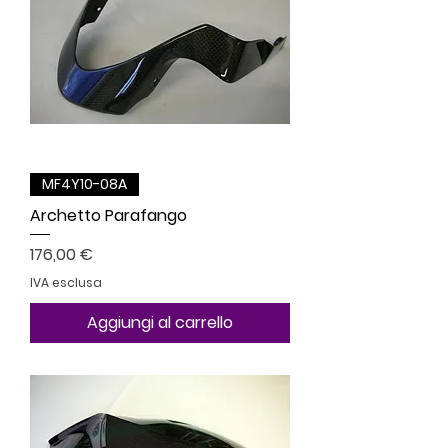
MF4Y10-08A
Archetto Parafango
Prezzo
176,00 €
IVA esclusa
Aggiungi al carrello