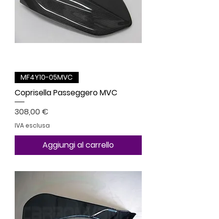
MF4Y10-05MVC
Coprisella Passeggero MVC
Prezzo
308,00 €
IVA esclusa
Aggiungi al carrello