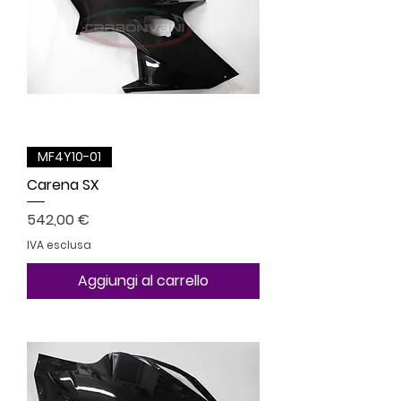
MF4Y10-01
Carena SX
Prezzo
542,00 €
IVA esclusa
Aggiungi al carrello