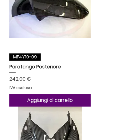
MF4Y10-09
Parafango Posteriore
Prezzo
242,00 €
IVA esclusa
Aggiungi al carrello