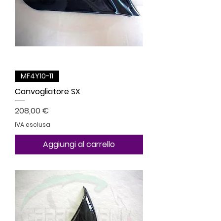
MF4Y10-11
Convogliatore SX
Prezzo
208,00 €
IVA esclusa
Aggiungi al carrello