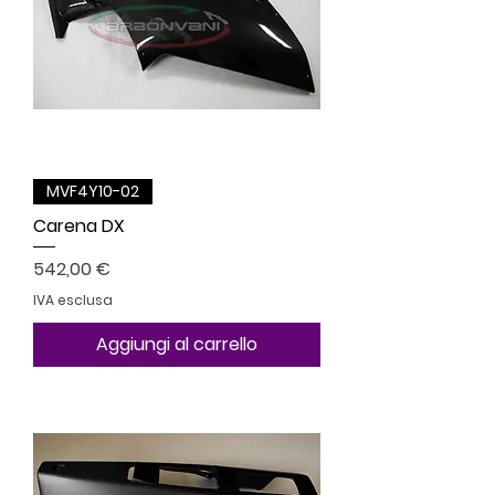
MVF4Y10-02
Carena DX
Prezzo
542,00 €
IVA esclusa
Aggiungi al carrello