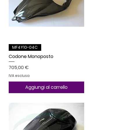
MF4Y10-04C
Codone Monoposto
Prezzo
705,00 €
IVA esclusa
Aggiungi al carrello