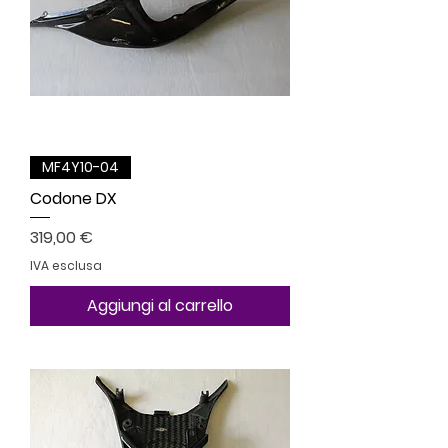
MF4Y10-04
Codone DX
Prezzo
319,00 €
IVA esclusa
Aggiungi al carrello