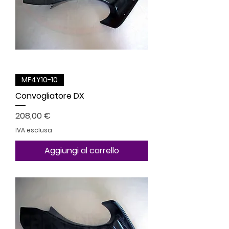
MF4Y10-10
Convogliatore DX
Prezzo
208,00 €
IVA esclusa
Aggiungi al carrello