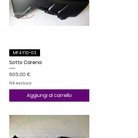
MF4Y10-03
Sotto Carena
Prezzo
605,00 €
IVA esclusa
Aggiungi al carrello