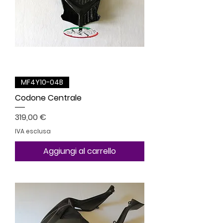
MF4Y10-04B
Codone Centrale
Prezzo
319,00 €
IVA esclusa
Aggiungi al carrello