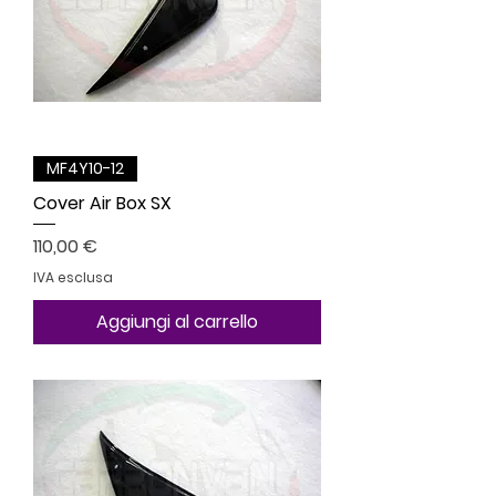
MF4Y10-12
Cover Air Box SX
Prezzo
110,00 €
IVA esclusa
Aggiungi al carrello