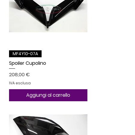
MF4Y10-07A
Spoiler Cupolino
Prezzo
208,00 €
IVA esclusa
Aggiungi al carrello