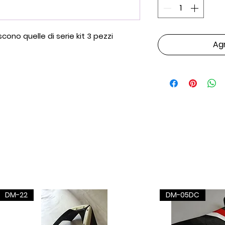
cono quelle di serie kit 3 pezzi
Agr
DM-22
DM-05DC