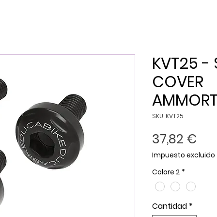
KVT25 - 
COVER
AMMORT
SKU: KVT25
Pre
37,82 €
Impuesto excluido
Colore 2
*
Cantidad
*