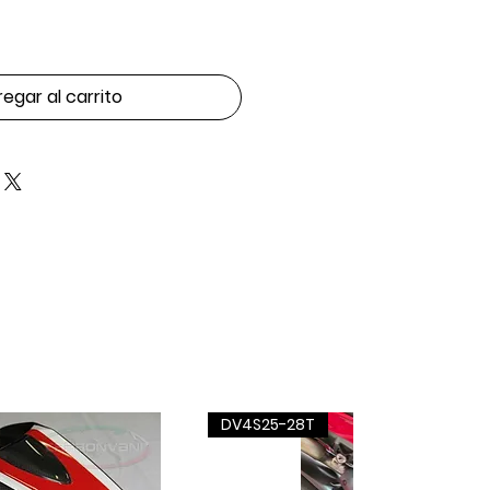
egar al carrito
DV4S25-28T