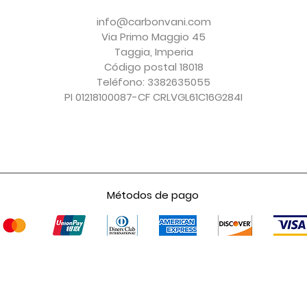
Agotado
Agotado
Precio
Precio
Precio
Precio
150,00 €
156,00 €
150,00 €
247,00 €
info@carbonvani.com
Impuesto excluido
Impuesto excluido
Impuesto excluido
Impuesto excluido
Via Primo Maggio 45
Taggia, Imperia
Código postal 18018
Teléfono: 3382635055
PI 01218100087-CF CRLVGL61C16G284I
Métodos de pago