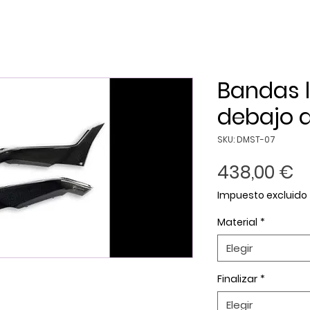
Bandas l
debajo de
SKU: DMST-07
P
438,00 €
Impuesto excluido
Material
*
Elegir
Finalizar
*
Elegir