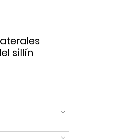
aterales
l sillín
recio