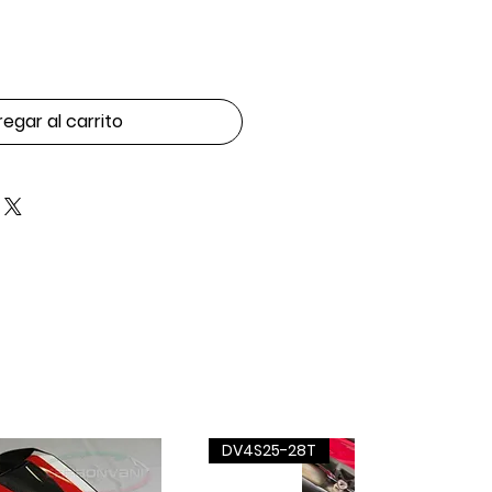
egar al carrito
DV4S25-28T