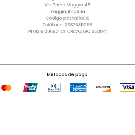
Impuesto excluido
Impuesto excluido
Impuesto excluido
Impuesto excluido
Via Primo Maggio 45
Taggia, Imperia
Código postal 18018
Teléfono: 3382635055
PI 01218100087-CF CRLVGL61C16G284I
Métodos de pago