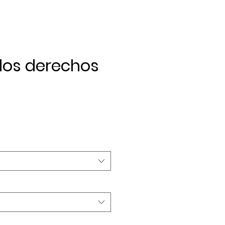
os derechos
recio