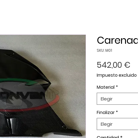
Carenad
SKU: M01
P
542,00 €
Impuesto excluido
Material
*
Elegir
Finalizar
*
Elegir
Cantidad
*