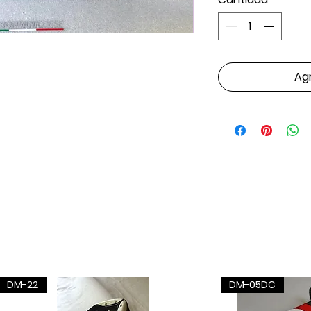
Agr
DM-22
DM-05DC