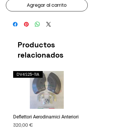
Agregar al carrito
Productos
relacionados
DV4S25-11A
Deflettori Aerodinamici Anteriori
Precio
320,00 €