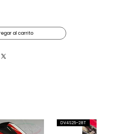
egar al carrito
DV4S25-28T