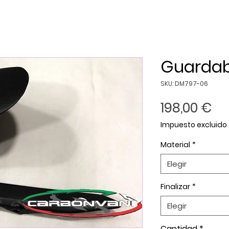
Guardab
SKU: DM797-06
Pr
198,00 €
Impuesto excluido
Material
*
Elegir
Finalizar
*
Elegir
Cantidad
*