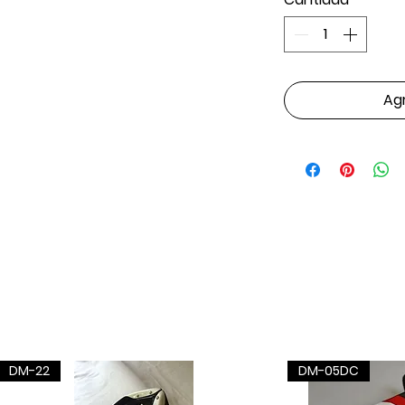
Agr
DM-22
DM-05DC