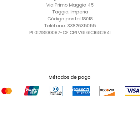
Impuesto excluido
Impuesto excluido
Impuesto excluido
Impuesto excluido
Via Primo Maggio 45
Taggia, Imperia
Código postal 18018
Teléfono: 3382635055
PI 01218100087-CF CRLVGL61C16G284I
Métodos de pago