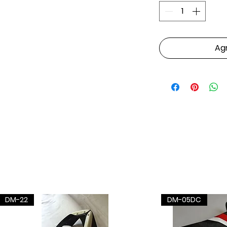
Agr
DM-22
DM-05DC