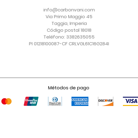
Agotado
Agotado
Precio
Precio
Precio
Precio
150,00 €
156,00 €
150,00 €
247,00 €
info@carbonvani.com
Impuesto excluido
Impuesto excluido
Impuesto excluido
Impuesto excluido
Via Primo Maggio 45
Taggia, Imperia
Código postal 18018
Teléfono: 3382635055
PI 01218100087-CF CRLVGL61C16G284I
Métodos de pago