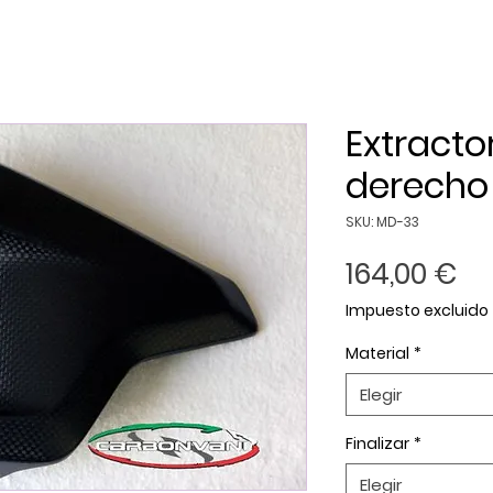
Extracto
derecho
SKU: MD-33
Pr
164,00 €
Impuesto excluido
Material
*
Elegir
Finalizar
*
Elegir