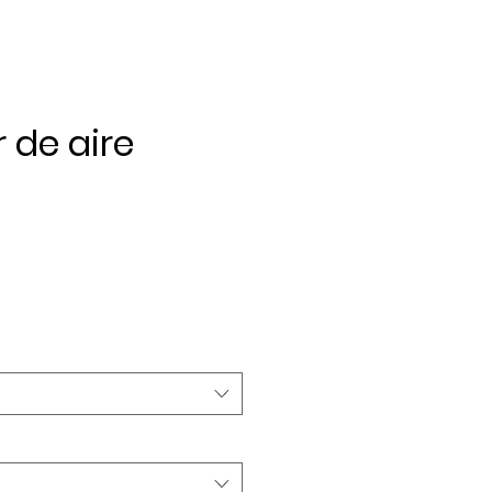
r de aire
ecio