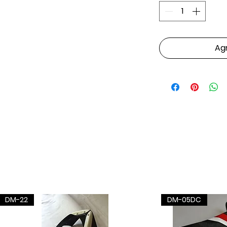
Agr
DM-22
DM-05DC