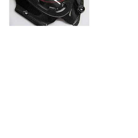
DMS-06
Cubierta de rueda dentada
Precio
130,00 €
Impuesto excluido